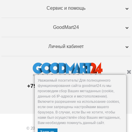
Сервис и помощь
GoodMart24
Личный кабинет
Уважаемый посетитель! Для полноценного
+79120359762, +79120359761
функционирования сайта goodmart24.ru мы
Магазин:
производим сбор Ваших метаданных (cookie,
Челябинск
,
Артиллерийская, 124В
данные об IP-адресе и местоположении).
Пн-Вс: 10-19
Включите разрешение на использоание cookies,
info@goodmart24.ru
если они запрещены настройками вашего
браузера. В случае, если Вы не хотите, чтобы
нами был осуществлён сбор Ваших метаданных,
Вам необходимо покинуть данный сайт.
© 2026, GoodMart24.ru — Склад низких цен.