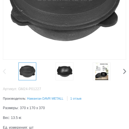
Артикул:
GM24-P01227
Производитель:
Наманган DAVR METALL
1 отзыв
Размеры:
370 x 170 x 370
Вес:
13.5
кг.
Ед. измерения:
шт