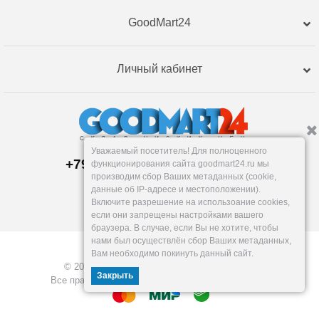
GoodMart24
Личный кабинет
Уважаемый посетитель! Для полноценного
+79120359762, +79120359761
функционирования сайта goodmart24.ru мы
Магазин:
производим сбор Ваших метаданных (cookie,
Челябинск
,
Артиллерийская, 124В
данные об IP-адресе и местоположении).
Пн-Вс: 10-19
Включите разрешение на использоание cookies,
info@goodmart24.ru
если они запрещены настройками вашего
браузера. В случае, если Вы не хотите, чтобы
нами был осуществлён сбор Ваших метаданных,
Вам необходимо покинуть данный сайт.
© 2026, GoodMart24.ru — Склад низких цен.
Закрыть
Все права защищены. Разработка —
VOID MEDIA