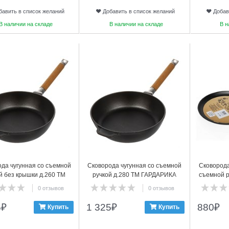
бавить в список желаний
Добавить в список желаний
Добав
В наличии на складе
В наличии на складе
В н
14
15
да чугунная со съемной
Сковорода чугунная со съемной
Сковорода
й без крышки д.260 ТМ
ручкой д.280 ТМ ГАРДАРИКА
съемной р
ГАРДАРИКА, 0326
0328
0 отзывов
0 отзывов
5
₽
1 325
₽
880
₽
Купить
Купить