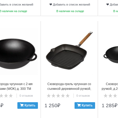
бавить в список желаний
Добавить в список желаний
Добав
В наличии на складе
В наличии на складе
В н
18
19
орода чугунная с 2-мя
Сковорода-гриль чугунная со
Сковоро
ками (WOK) д. 300 ТМ
съемной деревянной ручкой,
ручкой, д.
ГАРДАРИКА 1030
260*260, ТМ ГАРДАРИКА, 0626
0 отзывов
0 отзывов
5
₽
1 250
₽
1 285
₽
Купить
Купить