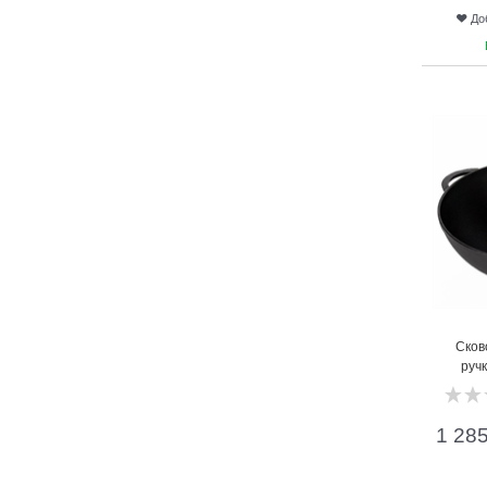
До
17
Сков
руч
1 28