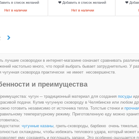
бавить в список желаний
Добавить в список желаний
Добав
Нет в наличии
Нет в наличии
2
ь лучшие сковородки в интернет-магазине означает сравнивать различн
ений настолько много, что порой выбрать бывает затруднительно. У ра
 чугунная сковорода практически не имеет несовершенств.
бенности и преимущества
реимущества: чугун ─ традиционный материал для создания
посуды
иде
красивой подачи. Купив чугунную сковороду в Челябинске или любом дру
ожно готовить независимо от источника тепла. Толстые стенки и
прочна
равильному температурному режиму. Приготовленную еду можно хранить
отовилась;
едостатки:
чугунные казаны
, гриль-сковороды, барбекю очень тяжелые,
олностью охлаждены, чтобы избежать теплового удара, который может и
озволяет ему сохранять и поглощать запахи. Это особенно ощущается п