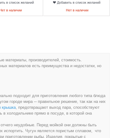
ить в список желаний
Добавить в список желаний
Нет в наличии
Нет в наличии
ые материалы, производителей, стоимость.
зных материалов есть преимущества и недостатки, но
ально подходит для приготовления любого типа блюда
гом городе мира ─ правильное решение, так как на них
я крышка
, предотвращают выход пара, способствуют
 в холодильнике прямо в посуде, в которой она
 отчего неудобные. Перед мойкой они должны быть
х испортить. Чугун является пористым сплавом, что
ри приготовлении рыбы. Изделия, покрытые с