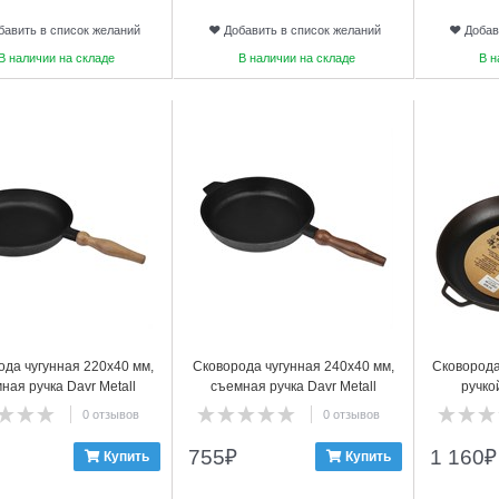
бавить в список желаний
Добавить в список желаний
Добав
В наличии на складе
В наличии на складе
В н
10
11
ода чугунная 220х40 мм,
Сковорода чугунная 240х40 мм,
Сковорода
ная ручка Davr Metall
съемная ручка Davr Metall
ручко
0 отзывов
0 отзывов
755
₽
1 160
₽
Купить
Купить