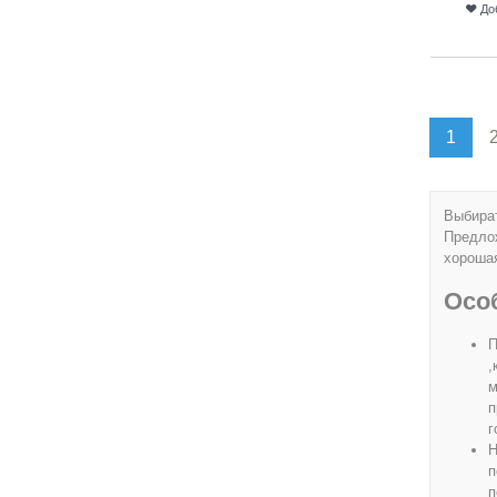
До
1
Выбират
Предлож
хорошая
Осо
П
,
м
п
г
Н
п
п