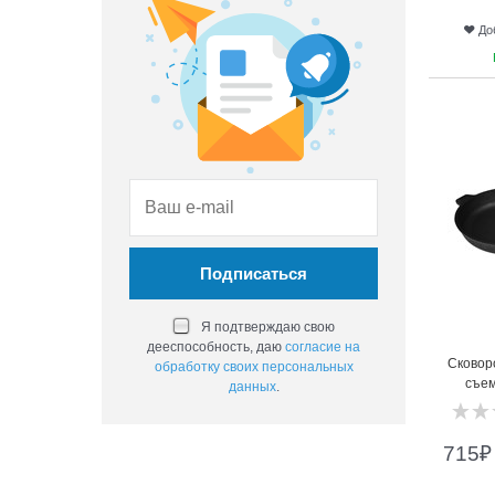
До
9
Я подтверждаю свою
дееспособность, даю
согласие на
Сковор
обработку своих персональных
съем
данных
.
715
₽