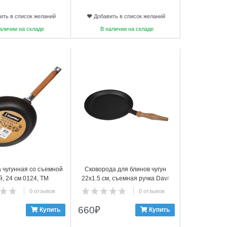
ить в список желаний
Добавить в список желаний
аличии на складе
В наличии на складе
8
 чугунная со съемной
Сковорода для блинов чугун
й, 24 см 0124, ТМ
22х1.5 см, съемная ручка Davr
ГАРДАРИКА
Metall
0 отзывов
0 отзывов
660
₽
Купить
Купить