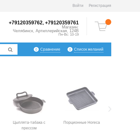
Войти
Регистрация
+79120359762, +79120359761
Магазин:
Челябинск
,
Артиллерийская, 124В
Пн-Вс: 10-19
Сравнение
Список желаний
0
0
Цыплята-табака с
Порционные Horeca
прессом