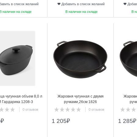
бавить в список желаний
Добавить в список желаний
Добав
В наличии на складе
В наличии на складе
В н
22
23
ца чугунная объем 8,0 л
Жаровня чугунная с двумя
Жаровн
 Гардарика 1208-3
ручками,26см 1826
руч
0 отзывов
0 отзывов
0
₽
1 205
₽
1 285
₽