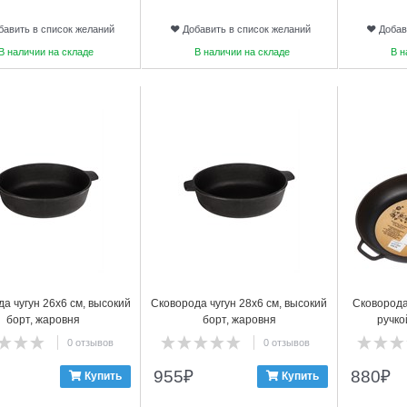
бавить в список желаний
Добавить в список желаний
Добав
В наличии на складе
В наличии на складе
В н
6
7
а чугун 26х6 см, высокий
Сковорода чугун 28х6 см, высокий
Сковорода
борт, жаровня
борт, жаровня
ручко
0 отзывов
0 отзывов
955
₽
880
₽
Купить
Купить