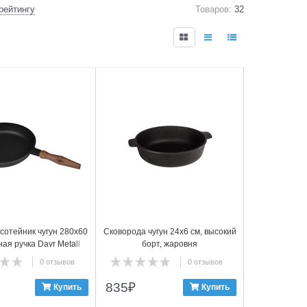
рейтингу
Товаров:
32
4
сотейник чугун 280х60
Сковорода чугун 24х6 см, высокий
ая ручка Davr Metall
борт, жаровня
0 отзывов
0 отзывов
835
₽
Купить
Купить