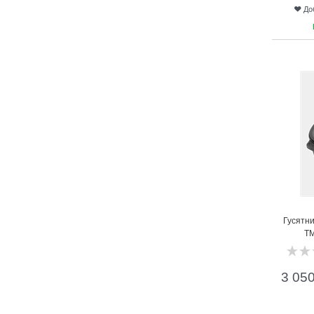
До
21
Гусятни
ТМ
3 05