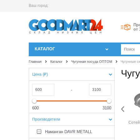
Ваш город:
Пр
от 
КАТАЛОГ
Главная
Каталог
Чугунная посуда ОПТОМ
Чугунные с
Чуг
(₽)
Цена
-
600
3100
Производители
Блинница
Обычные с средним
Сотей
бортом
Наманган DAVR METALL