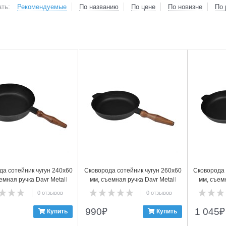
ть:
Рекомендуемые
По названию
По цене
По новизне
По 
2
3
да сотейник чугун 240х60
Сковорода сотейник чугун 260х60
Сковорода 
емная ручка Davr Metall
мм, съемная ручка Davr Metall
мм, съемн
0 отзывов
0 отзывов
990
₽
1 045
₽
Купить
Купить