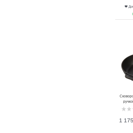
До
13
Сковоро
ручко
1 17