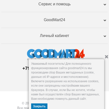
Сервис и помощь
GoodMart24
Личный кабинет
Уважаемый посетитель! Для полноценного
+79120359762, +79120359761
функционирования сайта goodmart24.ru мы
Магазин:
производим сбор Ваших метаданных (cookie,
Челябинск
,
Артиллерийская, 124В
данные об IP-адресе и местоположении).
Пн-Вс: 10-19
Включите разрешение на использоание cookies,
info@goodmart24.ru
если они запрещены настройками вашего
браузера. В случае, если Вы не хотите, чтобы
нами был осуществлён сбор Ваших метаданных,
Вам необходимо покинуть данный сайт.
© 2026, GoodMart24.ru — Склад низких цен.
Закрыть
Все права защищены. Разработка —
VOID MEDIA