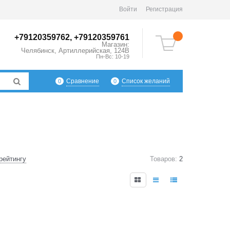
Войти
Регистрация
+79120359762, +79120359761
Магазин:
Челябинск
,
Артиллерийская, 124В
Пн-Вс: 10-19
Сравнение
Список желаний
0
0
рейтингу
Товаров:
2