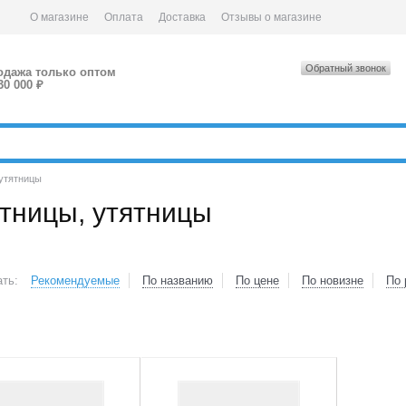
О магазине
Оплата
Доставка
Отзывы о магазине
Обратный звонок
одажа только оптом
30 000 ₽
 утятницы
ятницы, утятницы
ть:
Рекомендуемые
По названию
По цене
По новизне
По 
2