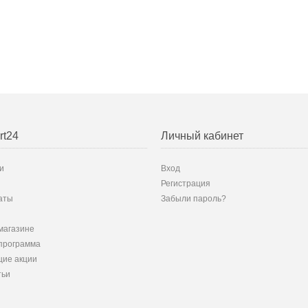
rt24
Личный кабинет
и
Вход
Регистрация
аты
Забыли пароль?
магазине
программа
ие акции
тьи