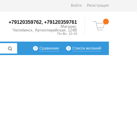
Войти
Регистрация
+79120359762, +79120359761
Магазин:
Челябинск
,
Артиллерийская, 124В
Пн-Вс: 10-19
Сравнение
Список желаний
0
0