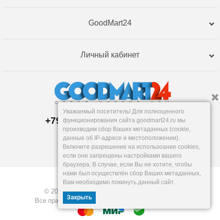
GoodMart24
Личный кабинет
Уважаемый посетитель! Для полноценного
+79120359762, +79120359761
функционирования сайта goodmart24.ru мы
Магазин:
производим сбор Ваших метаданных (cookie,
Челябинск
,
Артиллерийская, 124В
данные об IP-адресе и местоположении).
Пн-Вс: 10-19
Включите разрешение на использоание cookies,
info@goodmart24.ru
если они запрещены настройками вашего
браузера. В случае, если Вы не хотите, чтобы
нами был осуществлён сбор Ваших метаданных,
Вам необходимо покинуть данный сайт.
© 2026, GoodMart24.ru — Склад низких цен.
Закрыть
Все права защищены. Разработка —
VOID MEDIA