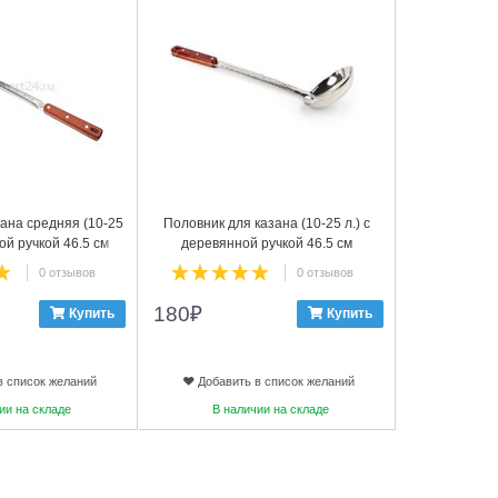
ана средняя (10-25
Половник для казана (10-25 л.) с
Набор ч
ой ручкой 46.5 см
деревянной ручкой 46.5 см
Керамика, 
0 отзывов
0 отзывов
180
₽
Купить
Купить
Свяжитесь с 
в список желаний
Добавить в список желаний
Добави
ии на складе
В наличии на складе
В на