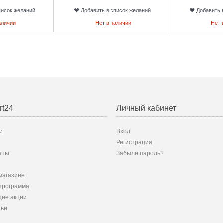
писок желаний
Добавить в список желаний
Добавить 
аличии
Нет в наличии
Нет 
rt24
Личный кабинет
и
Вход
Регистрация
аты
Забыли пароль?
магазине
программа
ие акции
тьи