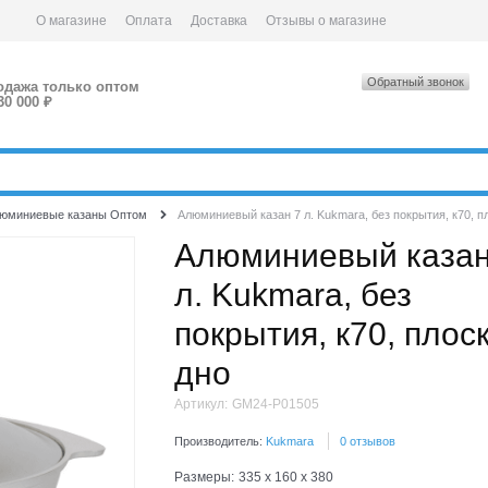
О магазине
Оплата
Доставка
Отзывы о магазине
Обратный звонок
одажа только оптом
30 000 ₽
юминиевые казаны Оптом
Алюминиевый казан 7 л. Kukmara, без покрытия, к70, п
Алюминиевый казан
л. Kukmara, без
покрытия, к70, плос
дно
Артикул:
GM24-P01505
Производитель:
Kukmara
0 отзывов
Размеры:
335 x 160 x 380