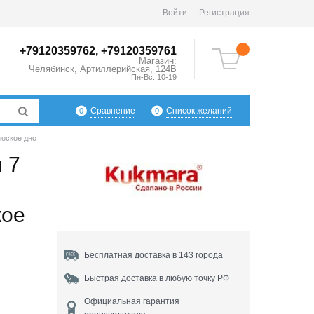
Войти
Регистрация
+79120359762, +79120359761
Магазин:
Челябинск
,
Артиллерийская, 124В
Пн-Вс: 10-19
Сравнение
Список желаний
0
0
лоское дно
 7
кое
Бесплатная доставка в 143 города
Быстрая доставка в любую точку РФ
Официальная гарантия