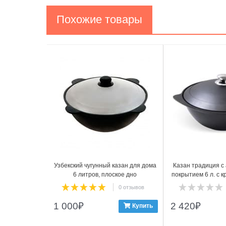
Похожие товары
1
2
Узбекский чугунный казан для дома
Казан традиция с
6 литров, плоское дно
покрытием 6 л. с 
кз6
0 отзывов
1 000
₽
2 420
₽
Купить