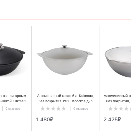
3
4
 антипригарным
Алюминиевый казан 6 л. Kukmara,
Алюминиевый ка
крышкой Kukmara
без покрытия, кз60, плоское дно
без покрытия, 
0а
0 отзывов
0 отзывов
1 480
₽
2 425
₽