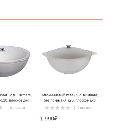
5
зан 12 л. Kukmara,
Алюминиевый казан 9 л. Kukmara,
к120, плоское дно
без покрытия, к90, плоское дно
0 отзывов
0 отзывов
1 990
₽