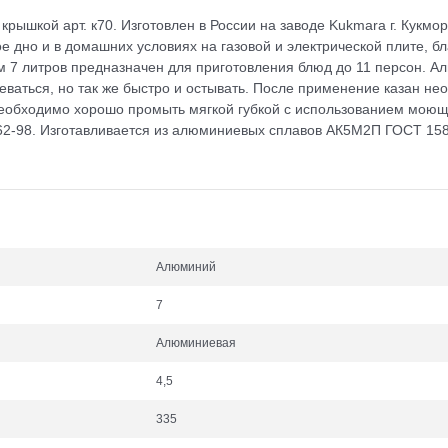
рышкой арт. к70. Изготовлен в России на заводе Kukmara г. Кукмо
кое дно и в домашних условиях на газовой и электрической плите, 
м 7 литров предназначен для приготовления блюд до 11 персон. 
еваться, но так же быстро и остывать. После применение казан нео
еобходимо хорошо промыть мягкой губкой с использованием моюще
62-98. Изготавливается из алюминиевых сплавов АК5М2П ГОСТ 158
Алюминий
7
Алюминиевая
4,5
335