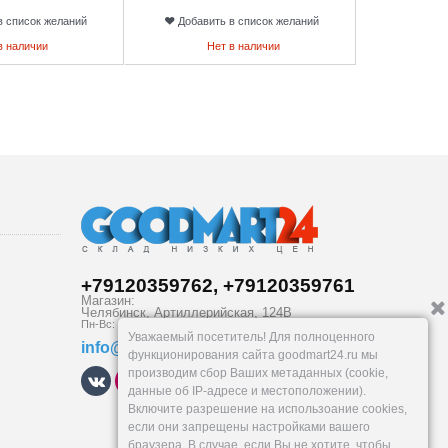
в список желаний
Добавить в список желаний
в наличии
Нет в наличии
+79120359762, +79120359761
Магазин:
Челябинск
,
Артиллерийская, 124В
Пн-Вс: 10-19
Уважаемый посетитель! Для полноценного
info@goodmart24.ru
функционирования сайта goodmart24.ru мы
производим сбор Ваших метаданных (cookie,
данные об IP-адресе и местоположении).
Включите разрешение на использоание cookies,
если они запрещены настройками вашего
браузера. В случае, если Вы не хотите, чтобы