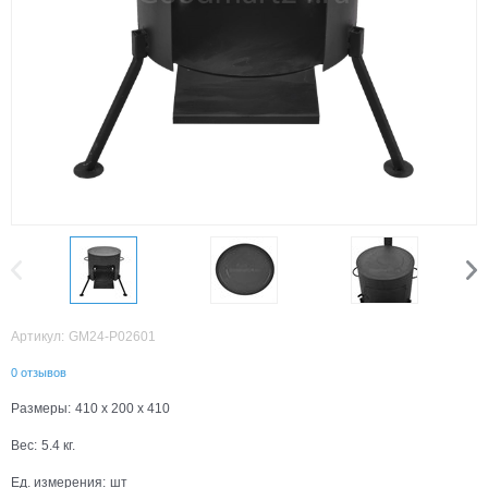
Артикул:
GM24-P02601
0 отзывов
Размеры:
410 x 200 x 410
Вес:
5.4
кг.
Ед. измерения:
шт