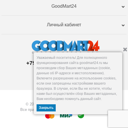
GoodMart24
Личный кабинет
Уважаемый посетитель! Для полноценного
+79120359762, +79120359761
функционирования сайта goodmart24.ru мы
Магазин:
производим сбор Ваших метаданных (cookie,
Челябинск
,
Артиллерийская, 124В
данные об IP-адресе и местоположении).
Пн-Вс: 10-19
Включите разрешение на использоание cookies,
info@goodmart24.ru
если они запрещены настройками вашего
браузера. В случае, если Вы не хотите, чтобы
нами был осуществлён сбор Ваших метаданных,
Вам необходимо покинуть данный сайт.
© 2026, GoodMart24.ru — Склад низких цен.
Закрыть
Все права защищены. Разработка —
VOID MEDIA