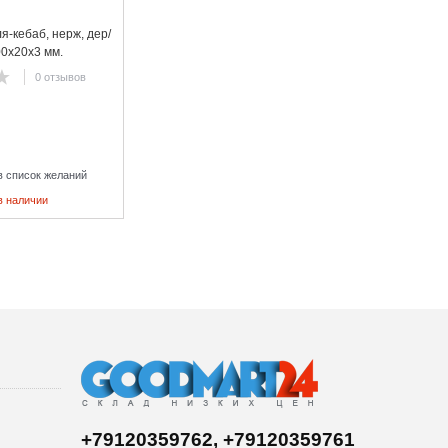
-кебаб, нерж, дер/
00х20х3 мм.
0 отзывов
в список желаний
в наличии
+79120359762, +79120359761