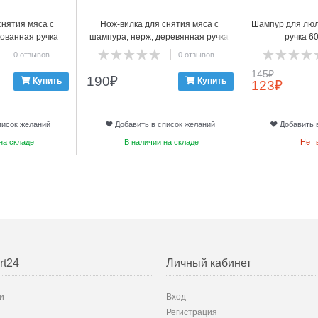
снятия мяса с
Нож-вилка для снятия мяса с
Шампур для люля
кованная ручка
шампура, нерж, деревянная ручка
ручка 6
0 отзывов
0 отзывов
145
₽
190
₽
Купить
Купить
123
₽
писок желаний
Добавить в список желаний
Добавить 
на складе
В наличии на складе
Нет 
rt24
Личный кабинет
и
Вход
Регистрация