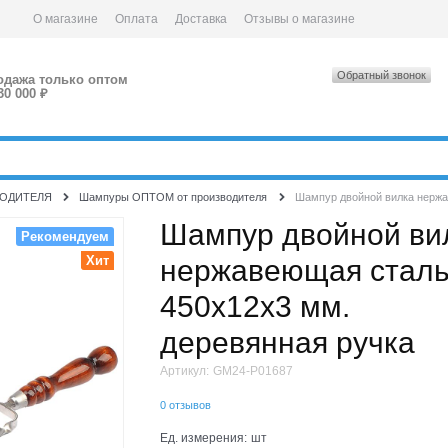
О магазине
Оплата
Доставка
Отзывы о магазине
Обратный звонок
одажа только оптом
30 000 ₽
ЗВОДИТЕЛЯ
Шампуры ОПТОМ от производителя
Шампур двойной вилка нержа
Шампур двойной ви
Рекомендуем
Хит
нержавеющая стал
450х12х3 мм.
деревянная ручка
Артикул:
GM24-P01687
0 отзывов
Ед. измерения:
шт