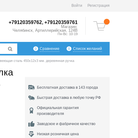
Войти
Регистрация
+79120359762, +79120359761
Магазин:
Челябинск
,
Артиллерийская, 124В
Пн-Вс: 10-19
Сравнение
Список желаний
0
0
веющая сталь 450х12х3 мм. деревянная ручка
лка
ь
Бесплатная доставка в 143 города
Быстрая доставка в любую точку РФ
Официальная гарантия
производителя
Заводское и фабричное качество
Низкая розничная цена