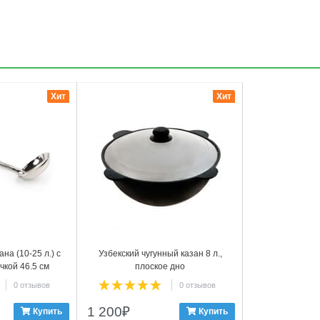
3
Хит
Хит
на (10-25 л.) с
Узбекский чугунный казан 8 л.,
чкой 46.5 см
плоское дно
0 отзывов
0 отзывов
1 200
₽
Купить
Купить