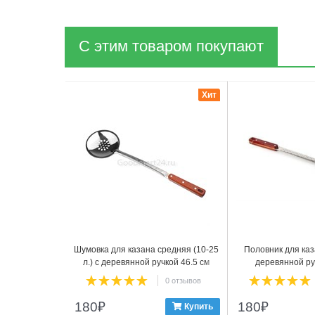
С этим товаром покупают
1
2
Хит
Шумовка для казана средняя (10-25
Половник для каза
л.) с деревянной ручкой 46.5 см
деревянной ру
0 отзывов
180
₽
180
₽
Купить