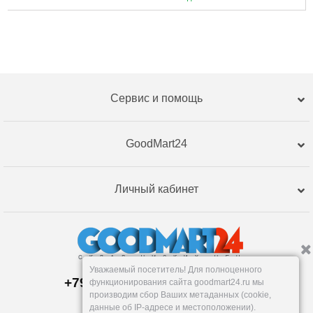
Сервис и помощь
GoodMart24
Личный кабинет
Уважаемый посетитель! Для полноценного
+79120359762, +79120359761
функционирования сайта goodmart24.ru мы
Магазин:
производим сбор Ваших метаданных (cookie,
Челябинск
,
Артиллерийская, 124В
данные об IP-адресе и местоположении).
Пн-Вс: 10-19