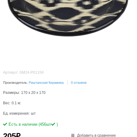
Артикул:
GM24-P01334
Производитель:
Риштанская Керамика
0 отзывов
Размеры:
170 x 20 x 170
Вес:
0.1
кг.
Ед. измерения:
шт
Есть в наличии (
456
шт
)
205
₽
Добавить в сравнение