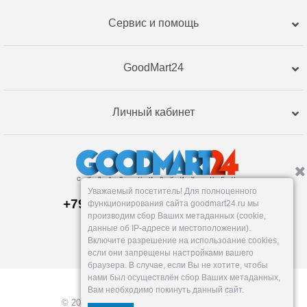
Сервис и помощь
GoodMart24
Личный кабинет
Уважаемый посетитель! Для полноценного
+79120359762, +79120359761
функционирования сайта goodmart24.ru мы
Магазин:
производим сбор Ваших метаданных (cookie,
Челябинск
,
Артиллерийская, 124В
данные об IP-адресе и местоположении).
Пн-Вс: 10-19
Включите разрешение на использоание cookies,
info@goodmart24.ru
если они запрещены настройками вашего
браузера. В случае, если Вы не хотите, чтобы
нами был осуществлён сбор Ваших метаданных,
Вам необходимо покинуть данный сайт.
© 2026, GoodMart24.ru — Склад низких цен.