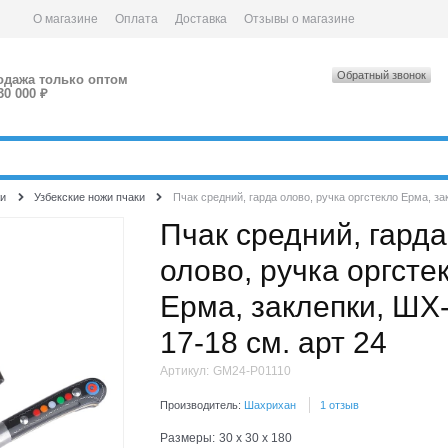
О магазине
Оплата
Доставка
Отзывы о магазине
Обратный звонок
одажа только оптом
30 000 ₽
и
Узбекские ножи пчаки
Пчак средний, гарда олово, ручка оргстекло Ерма, за
Пчак средний, гарда
олово, ручка оргсте
Ерма, заклепки, ШХ-
17-18 см. арт 24
Артикул:
GM24-P01110
Производитель:
Шахрихан
1 отзыв
Размеры:
30 x 30 x 180