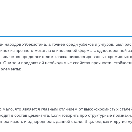
и народов Узбекистана, а точнее среди узбеков и уйгуров. Был ра
инок из прочного металла клиновидной формы с односторонней зат
- является представителем класса низколегированных хромистых ст
. Они то и придают ей необходимые свойства прочности, стойкости
 элементы:
но мало, что является главным отличием от высокохромистых стале
ходит в состав цементита. Если говорить про структурные признаки,
носливость и однородность данной стали. В целом, как и другие «