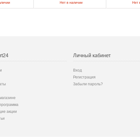
аличии
Нет в наличии
Нет 
rt24
Личный кабинет
и
Вход
Регистрация
аты
Забыли пароль?
магазине
программа
ие акции
тьи