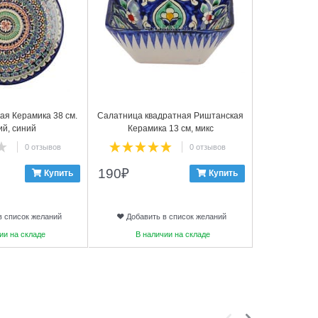
ая Керамика 38 см.
Салатница квадратная Риштанская
Набор ч
ий, синий
Керамика 13 см, микс
Керамика, 
0 отзывов
0 отзывов
190
₽
Купить
Купить
Свяжитесь с 
в список желаний
Добавить в список желаний
Добави
ии на складе
В наличии на складе
В на