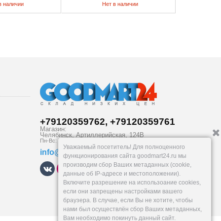
в наличии
Нет в наличии
Н
+79120359762, +79120359761
Магазин:
Челябинск
,
Артиллерийская, 124В
Пн-Вс: 10-19
Уважаемый посетитель! Для полноценного
info@goodmart24.ru
функционирования сайта goodmart24.ru мы
производим сбор Ваших метаданных (cookie,
данные об IP-адресе и местоположении).
Включите разрешение на использоание cookies,
если они запрещены настройками вашего
браузера. В случае, если Вы не хотите, чтобы
нами был осуществлён сбор Ваших метаданных,
Вам необходимо покинуть данный сайт.