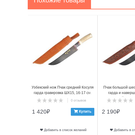
Похожие товары
1
2
Узбекский нож Пчак средний Косуля
Пчак большой шеф
гарда гравировка ШХ15, 16-17 см.
гарда и наверш
арт.2
гравировкой, ШХ15,
0 отзывов
1 420
₽
2 190
₽
Купить
Добавить в список желаний
Добавить в с