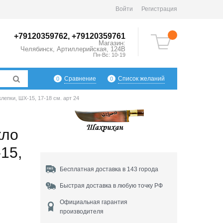
Войти
Регистрация
+79120359762, +79120359761
Магазин:
Челябинск
,
Артиллерийская, 124В
Пн-Вс: 10-19
Сравнение
Список желаний
0
0
клепки, ШХ-15, 17-18 см. арт 24
кло
15,
Бесплатная доставка в 143 города
Быстрая доставка в любую точку РФ
Официальная гарантия
производителя