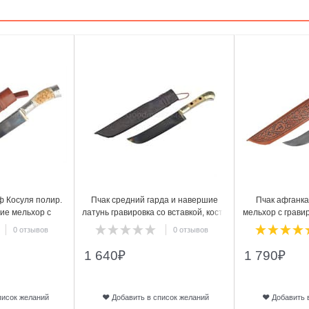
3
4
 Косуля полир.
Пчак средний гарда и навершие
Пчак афганка
ие мельхор с
латунь гравировка со вставкой, кость
мельхор с гравир
 20-21 см. арт.9
Ерма, ШХ-15, 15-17 см. арт.10
Ерма, рог архар
0 отзывов
0 отзывов
а
1 640
₽
1 790
₽
писок желаний
Добавить в список желаний
Добавить 