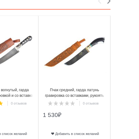
5
6
 вогнутый, гарда
Пчак средний, гарда латунь
Пчак сре
овкой и со вставкой
гравировка со вставками, рукоять
гравировка ,
а, ШХ-15, 19-20 см.
рог полированный. ШХ-15, 16 см.
ШХ15 
0 отзывов
0 отзывов
рт.11
арт.12
1 530
₽
1 420
₽
в список желаний
Добавить в список желаний
Добави