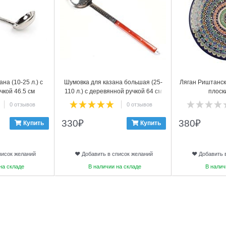
на (10-25 л.) с
Шумовка для казана большая (25-
Ляган Риштанск
чкой 46.5 см
110 л.) с деревянной ручкой 64 см
плоск
усиленная
0 отзывов
0 отзывов
330
₽
380
₽
Купить
Купить
писок желаний
Добавить в список желаний
Добавить 
на складе
В наличии на складе
В налич