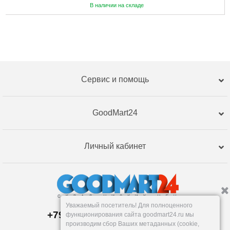
В наличии на складе
Сервис и помощь
GoodMart24
Личный кабинет
Уважаемый посетитель! Для полноценного
+79120359762, +79120359761
функционирования сайта goodmart24.ru мы
Магазин:
производим сбор Ваших метаданных (cookie,
Челябинск
,
Артиллерийская, 124В