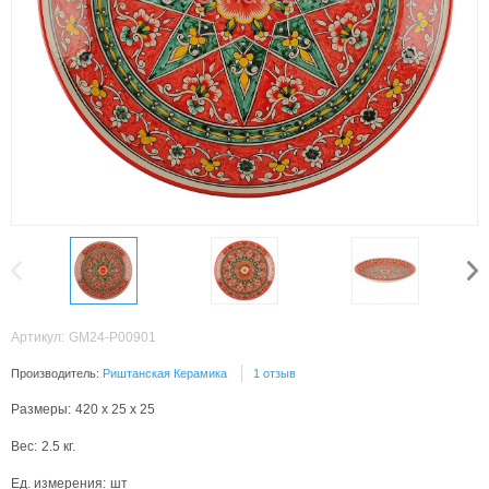
Артикул:
GM24-P00901
Производитель:
Риштанская Керамика
1 отзыв
Размеры:
420 x 25 x 25
Вес:
2.5
кг.
Ед. измерения:
шт