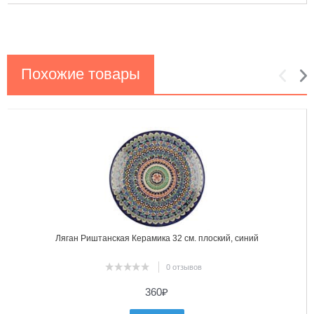
Похожие товары
1
2
Ляган Риштанская Керамика 32 см. плоский, синий
0 отзывов
360
₽