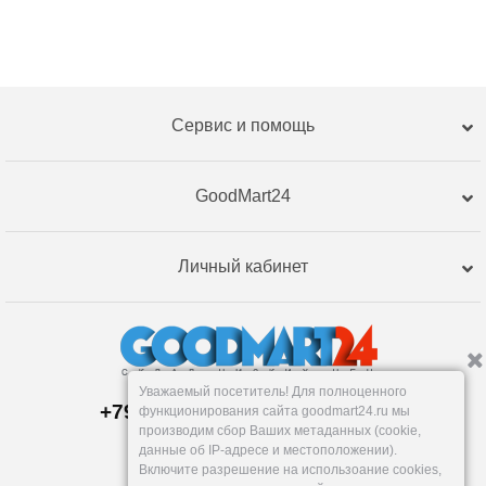
Сервис и помощь
GoodMart24
Личный кабинет
Уважаемый посетитель! Для полноценного
+79120359762, +79120359761
функционирования сайта goodmart24.ru мы
Магазин:
производим сбор Ваших метаданных (cookie,
Челябинск
,
Артиллерийская, 124В
данные об IP-адресе и местоположении).
Пн-Вс: 10-19
Включите разрешение на использоание cookies,
info@goodmart24.ru