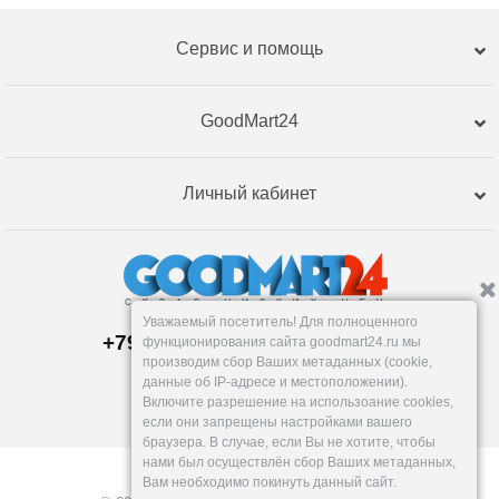
Сервис и помощь
GoodMart24
Личный кабинет
Уважаемый посетитель! Для полноценного
+79120359762, +79120359761
функционирования сайта goodmart24.ru мы
Магазин:
производим сбор Ваших метаданных (cookie,
Челябинск
,
Артиллерийская, 124В
данные об IP-адресе и местоположении).
Пн-Вс: 10-19
Включите разрешение на использоание cookies,
info@goodmart24.ru
если они запрещены настройками вашего
браузера. В случае, если Вы не хотите, чтобы
нами был осуществлён сбор Ваших метаданных,
Вам необходимо покинуть данный сайт.