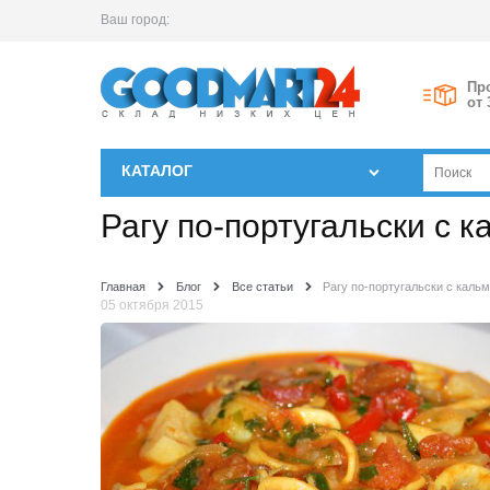
Ваш город:
Пр
от 
КАТАЛОГ
Рагу по-португальски с 
Главная
Блог
Все статьи
Рагу по-португальски с каль
05 октября 2015