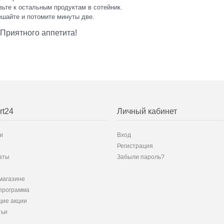
ьте к остальным продуктам в сотейник.
ешайте и потомите минуты две.
Приятного аппетита!
rt24
Личный кабинет
и
Вход
Регистрация
аты
Забыли пароль?
магазине
программа
ие акции
тьи