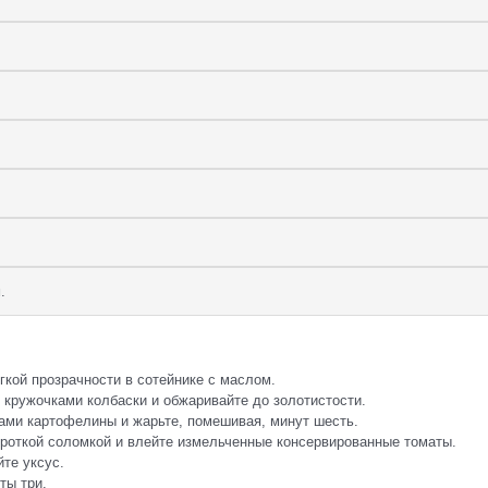
.
гкой прозрачности в сотейнике с маслом.
 кружочками колбаски и обжаривайте до золотистости.
ами картофелины и жарьте, помешивая, минут шесть.
ороткой соломкой и влейте измельченные консервированные томаты.
йте уксус.
ты три.