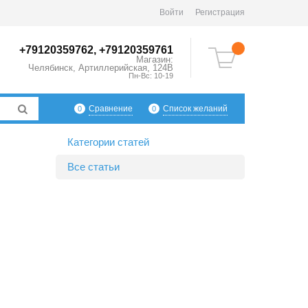
Войти
Регистрация
+79120359762, +79120359761
Магазин:
Челябинск
,
Артиллерийская, 124В
Пн-Вс: 10-19
Сравнение
Список желаний
0
0
Категории статей
Все статьи