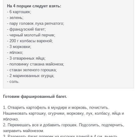
На 4 порции следует взять:
- 6 картошек;
- зелень;
- пару головок лука репчатого;
- французский багет;
- черный молотый перчик;
- 200 г колбасы вареной;
- 3 морковки;
- яблоко;
- 3 отваренных яйца;
- половинку стакана майонеза;
- стакан зеленого горошка;
- 2 маринованных огурца;
- соль.
Готовим фаршированный багет.
1. Отварить картофель в мундире и морковь, почистить.
Нашинковать картошку, огурчики, морковку, лук, колбасу, яйца и
яблочко.
2. Перемешать все и добавить горошек. Подсолить, подперчить,
заправить майонезом.
3. Разрезать багет поперек на кусочки длиной в 4 см, вынуть