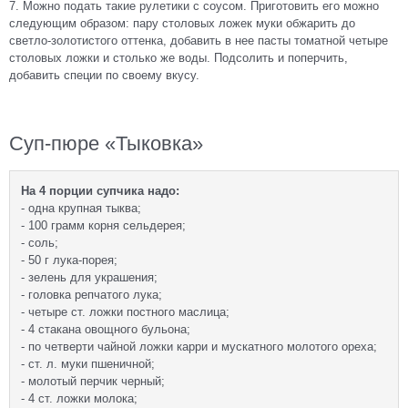
7. Можно подать такие рулетики с соусом. Приготовить его можно
следующим образом: пару столовых ложек муки обжарить до
светло-золотистого оттенка, добавить в нее пасты томатной четыре
столовых ложки и столько же воды. Подсолить и поперчить,
добавить специи по своему вкусу.
Суп-пюре «Тыковка»
На 4 порции супчика надо:
- одна крупная тыква;
- 100 грамм корня сельдерея;
- соль;
- 50 г лука-порея;
- зелень для украшения;
- головка репчатого лука;
- четыре ст. ложки постного маслица;
- 4 стакана овощного бульона;
- по четверти чайной ложки карри и мускатного молотого ореха;
- ст. л. муки пшеничной;
- молотый перчик черный;
- 4 ст. ложки молока;